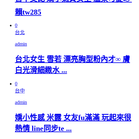
賴tw285
0
台北
admin
台北女生 雪若 漂亮胸型粉內才∞ 膚
白光滑細緻水 ...
0
台中
admin
嬌小性感 米露 女友fu滿滿 玩起來很
熱情 line同步te ...