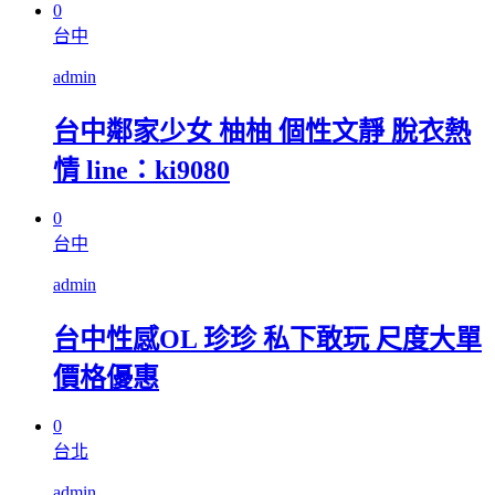
0
台中
admin
台中鄰家少女 柚柚 個性文靜 脫衣熱
情 line：ki9080
0
台中
admin
台中性感OL 珍珍 私下敢玩 尺度大單
價格優惠
0
台北
admin