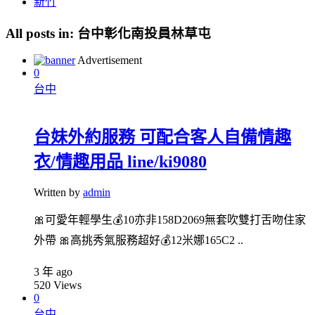
新竹
All posts in:
台中彰化南投員林草屯
Advertisement
0
台中
台妹外約服務 可配合客人自備情趣
衣/情趣用品 line/ki9080
Written by
admin
🎀可愛年輕學生💰10亦非158D20️69無套吹️雙打舌吻️住家️
外帶 🎀高挑秀氣服務超好💰12米娜165C2 ..
3 年 ago
520
Views
0
台中