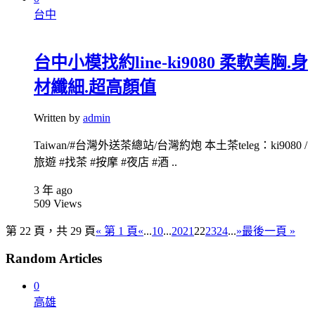
台中
台中小模找約line-ki9080 柔軟美胸.身
材纖細.超高顏值
Written by
admin
Taiwan/#台灣外送茶總站/台灣約炮 本土茶teleg：ki9080 /
旅遊 #找茶 #按摩 #夜店 #酒 ..
3 年 ago
509
Views
第 22 頁，共 29 頁
« 第 1 頁
«
...
10
...
20
21
22
23
24
...
»
最後一頁 »
Random Articles
0
高雄