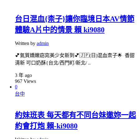
台日混血{柰子}讓你臨境日本AV情節
體驗A片中的情景 賴 ki9080
Written by
admin
💕氣質嬌嫩窈窕美少女新到💕🇯🇵(日)混血柰子🌟 香甜
清新 可口奶酥{台北/西門町/新北/ ..
3 年 ago
967
Views
0
台中
約妹班表 每天都有不同台妹邀妳一起
約會打炮 賴-ki9080