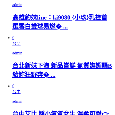
admin
高雄約妹line：ki9080 {小玖}乳控首
選雪白雙球易燃� ...
0
台北
admin
台北新妹下海 新品嘗鮮 氣質嫵媚騷B
給妳狂野奔� ...
0
台中
admin
台中艾比 嬌小氣質女生 溫柔可愛👉