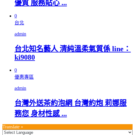
優質 服務貼心 ...
0
台北
admin
台北知名藝人 清純溫柔氣質係 line：
ki9080
0
優惠專區
admin
台灣外送茶約泡網 台灣約炮 莉娜服
務您 身材性感 ...
Translate »