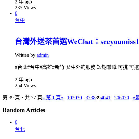
2 年 ago
235
Views
0
台中
台灣外送茶首選WeChat：seeyoumiss1
Written by
admin
#台北#台中#高雄#新竹 女生外約服務 短期兼職 可挑 可選 
2 年 ago
254
Views
第 39 頁，共 77 頁
« 第 1 頁
«
...
10
20
30
...
37
38
39
40
41
...
50
60
70
...
»
Random Articles
0
台北