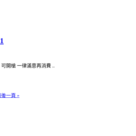
1
可開槍 一律滿意再消費 ..
最後一頁 »