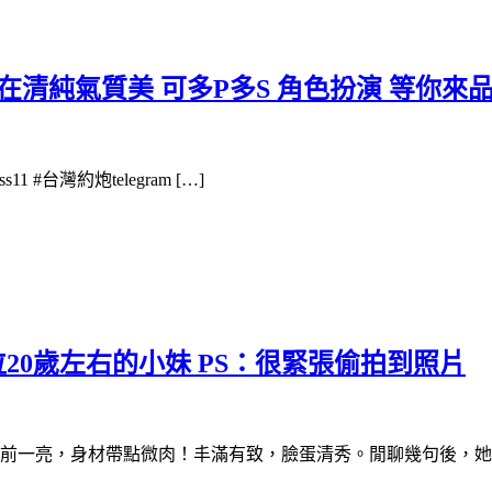
在清純氣質美 可多P多S 角色扮演 等你來
1 #台灣約炮telegram […]
位20歲左右的小妹 PS：很緊張偷拍到照片
前一亮，身材帶點微肉！丰滿有致，臉蛋清秀。閒聊幾句後，她貼 