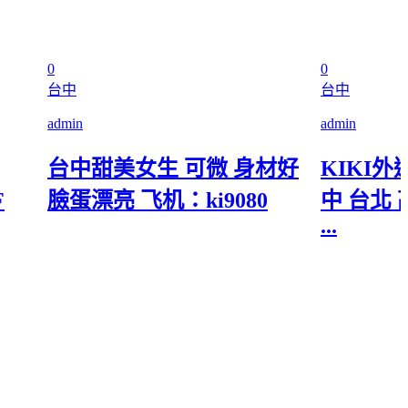
0
0
台中
台中
admin
admin
台中甜美女生 可微 身材好
KIKI外送
F
臉蛋漂亮 飞机：ki9080
中 台北 
...