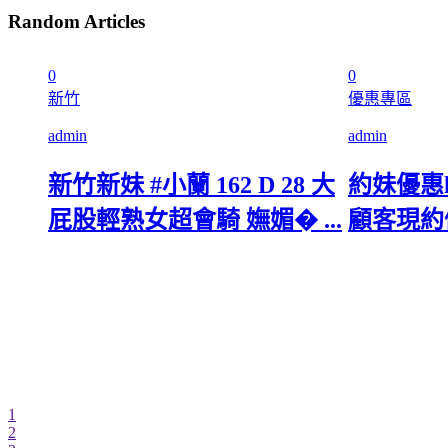
Random Articles
0
0
新竹
優惠專區
admin
admin
新竹新妹 #小蘭 162 D 28 大
約妹優惠li
屁股輕熟女超會騎 嫵媚� ...
顧客現約優
1
2