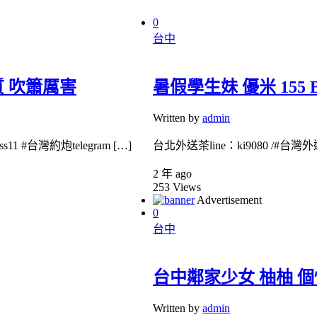
0
台中
氣質 吹簫厲害
暑假學生妹 優米 155 B
Written by
admin
1 #台灣約炮telegram […]
台北外送茶line：ki9080 /#台灣外送
2 年 ago
253
Views
Advertisement
0
台中
台中鄰家少女 柚柚 個性文
Written by
admin