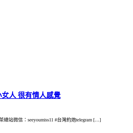
小女人 很有情人感覺
總站微信：seeyoumiss11 #台灣約炮telegram […]