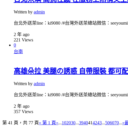
Written by
admin
台北外送茶line：ki9080 /#台灣外送茶總站微信：seeyoumiss1
2 年 ago
221
Views
0
台南
高雄朵拉 美腿の誘惑 自帶服裝 都可配合 li
Written by
admin
台北外送茶line：ki9080 /#台灣外送茶總站微信：seeyoumiss1
2 年 ago
357
Views
第 41 頁，共 77 頁
« 第 1 頁
«
...
10
20
30
...
39
40
41
42
43
...
50
60
70
...
»