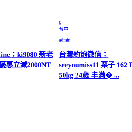
0
台中
admin
ne：ki9080 新老
台灣約炮微信：
惠立減2000NT
seeyoumiss11 栗子 162 
50kg 24歲 丰满� ...