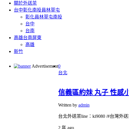
關於外送茶
台中彰化南投員林草屯
彰化員林草屯南投
台中
台南
高雄台南屏東
高雄
新竹
Advertisement
0
台北
信義區約妹 丸子 性感
Written by
admin
台北外送茶line：ki9080 /#台灣外送茶
2 年 ago